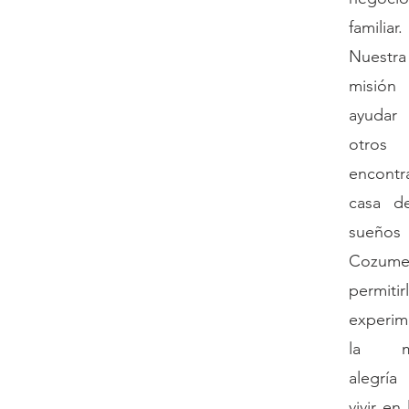
familiar.
Nuestra
misió
ayud
otro
encontr
casa d
sueño
Cozum
permitir
experim
la m
alegrí
vivir en 