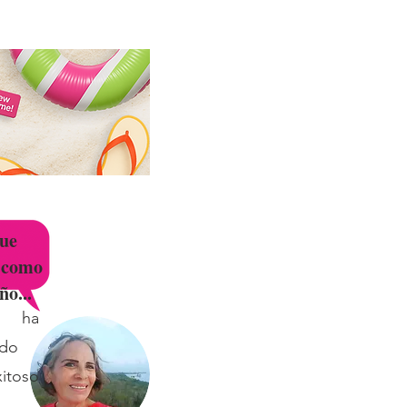
CTENOS
Preguntas frecuentes
ue
 como
ño...
e ha
ido
xitoso