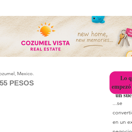
ER
COMPRAR
ALQUILAR
ADMINISTRACIÓN DE PROPIEDADES
CONTÁ
Y GARDENS - CHECHEN B-106
Cozumel, Mexico.
Lo q
455 PESOS
empezó
un sue
...s
convert
en un e
negocio