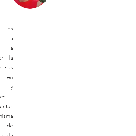
n es
ar a
s a
ar la
e sus
s en
el y
les
entar
isma
a de
la isla