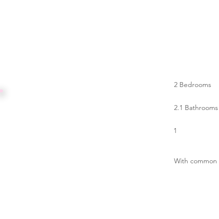
2 Bedrooms
Menú
2.1 Bathrooms
En venta
1
CONDOMINIOS
CASAS
LOTES
With common 
LOTES
En alquiler
LARGO PLAZO